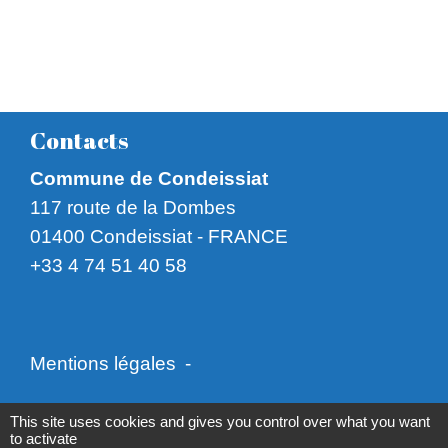
Contacts
Commune de Condeissiat
117 route de la Dombes
01400 Condeissiat - FRANCE
+33 4 74 51 40 58
Mentions légales
-
Politique de confidentialité
-
Accessibilité
-
This site uses cookies and gives you control over what you want
to activate