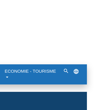
search
language
ECONOMIE - TOURISME