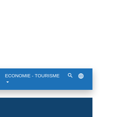
search
language
ECONOMIE - TOURISME