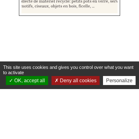
This site uses cookies and gives you control over what you want
Contacts
to activate
OK, accept all
Deny all cookies
Personalize
Commune de Condeissiat
117 route de la Dombes
01400 Condeissiat - FRANCE
+33 4 74 51 40 58