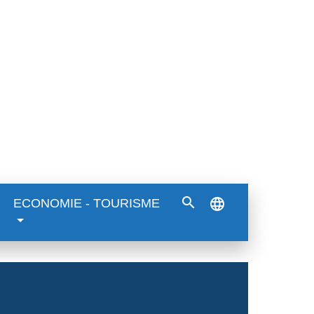
search
language
ECONOMIE - TOURISME