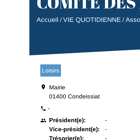
COMITE DES
Accueil
VIE QUOTIDIENNE
Asso
/
/
Loisirs
Mairie
location_on
01400 Condeissiat
-
phone
Président(e):
-
people
Vice-président(e):
-
Trésorier(e):
-