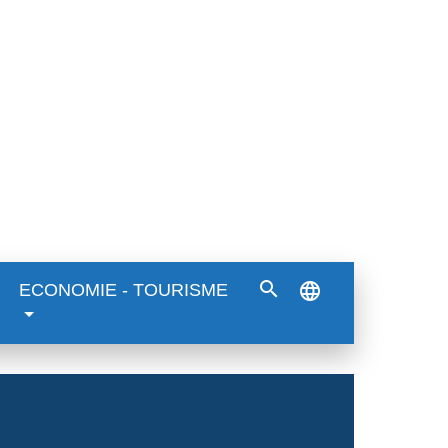
search
language
ECONOMIE - TOURISME