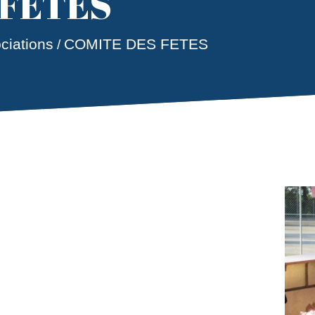
 FETES
ciations
COMITE DES FETES
/