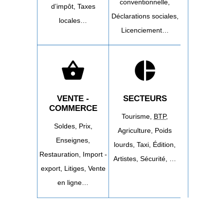
conventionnelle,
d’impôt,
Taxes
Déclarations sociales,
locales…
Licenciement…
shopping_basket
pie_chart
VENTE -
SECTEURS
COMMERCE
Tourisme,
BTP
,
Soldes,
Prix,
Agriculture,
Poids
Enseignes,
lourds,
Taxi,
Édition,
Restauration,
Import -
Artistes,
Sécurité, …
export,
Litiges,
Vente
en ligne…