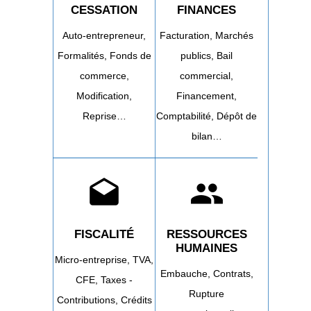
CESSATION
FINANCES
Auto-entrepreneur,
Facturation,
Marchés
Formalités,
Fonds de
publics,
Bail
commerce,
commercial,
Modification,
Financement,
Reprise…
Comptabilité,
Dépôt de
bilan…
drafts
people
FISCALITÉ
RESSOURCES
HUMAINES
Micro-entreprise,
TVA,
Embauche,
Contrats,
CFE,
Taxes -
Rupture
Contributions,
Crédits