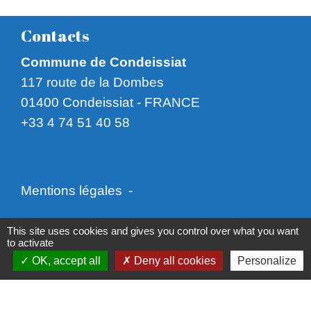
Contacts
Commune de Condeissiat
117 route de la Dombes
01400 Condeissiat - FRANCE
+33 4 74 51 40 58
Mentions légales
-
Politique de confidentialité
-
Accessibilité
-
This site uses cookies and gives you control over what you want
to activate
Plan du site
-
Gestion des cookies
OK, accept all
Deny all cookies
Personalize
Site créé en partenariat avec Réseau des Communes