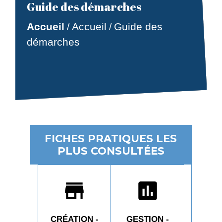
Guide des démarches
Accueil
Accueil
Guide des
/
/
démarches
FICHES PRATIQUES LES
PLUS CONSULTÉES
store
assessment
CRÉATION -
GESTION -