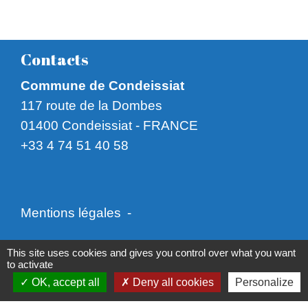
Contacts
Commune de Condeissiat
117 route de la Dombes
01400 Condeissiat - FRANCE
+33 4 74 51 40 58
Mentions légales
-
Politique de confidentialité
-
Accessibilité
-
This site uses cookies and gives you control over what you want
to activate
Plan du site
-
Gestion des cookies
OK, accept all
Deny all cookies
Personalize