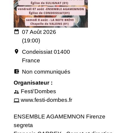
07 Août 2026
date_range
(19:00)
Condeissiat 01400
room
France
Non communiqués
account_balance_wallet
Organisateur :
Festi'Dombes
supervisor_account
www.festi-dombes.fr
computer
ENSEMBLE AGAMEMNON Firenze
segreta