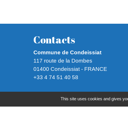
Contacts
Commune de Condeissiat
117 route de la Dombes
01400 Condeissiat - FRANCE
+33 4 74 51 40 58
Mentions légales
-
Politique de confide
This site uses cookies and gives you