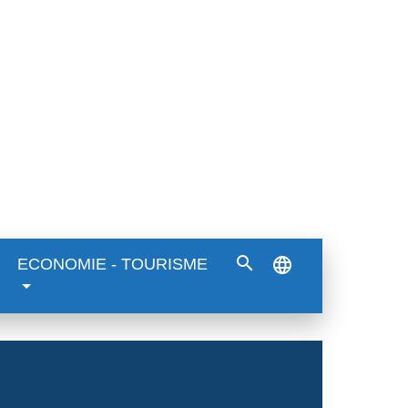
search
language
ECONOMIE - TOURISME