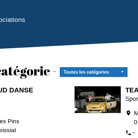
ociations
atégorie -
Toutes les catégories
UD DANSE
TEA
Spor
M
location_on
es Pins
0
issiat
-
phone