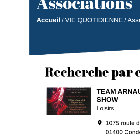
Associations
Accueil
VIE QUOTIDIENNE
Ass
/
/
Recherche par c
TEAM ARNA
SHOW
Loisirs
1075 route d
location_on
01400 Conde