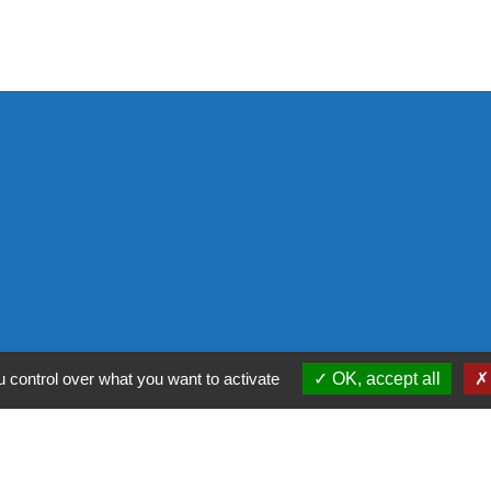
ntialité
-
Accessibilité
-
Plan du site
-
Gestion des
 control over what you want to activate
OK, accept all
Site créé en partenariat avec Réseau des Communes