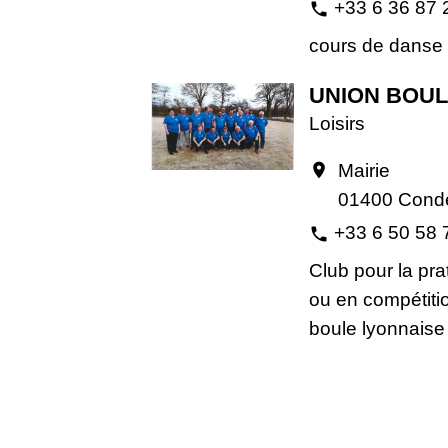
+33 6 36 87 
phone
cours de danse
UNION BOUL
Loisirs
Mairie
location_on
01400 Conde
+33 6 50 58 
phone
Club pour la prat
ou en compétiti
boule lyonnaise