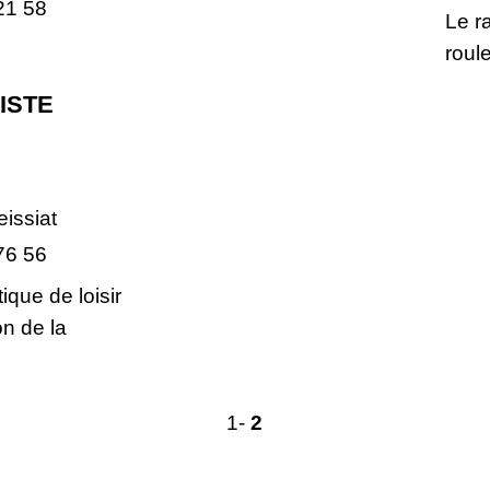
21 58
Le ra
roule
ISTE
issiat
76 56
ique de loisir
on de la
1
-
2